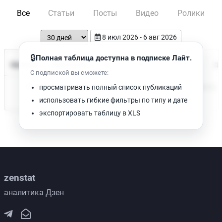
Все
Статьи
Посты
Видео
Ролики
8 июл 2026 - 6 авг 2026
🔒
Полная таблица доступна в подписке Лайт.
Время чтения
Название
Просмотров
Да
С подпиской вы сможете:
Нет доступных публикаций. Попробуйте изменить фильтр.
просматривать полный список публикаций
использовать гибкие фильтры по типу и дате
экспортировать таблицу в XLS
zenstat
аналитика Дзен