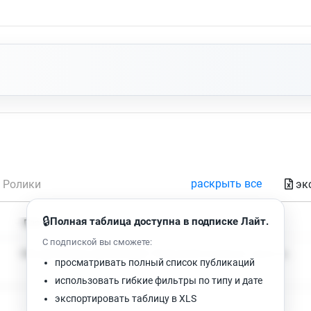
раскрыть все
эк
Ролики
🔒
Полная таблица доступна в подписке Лайт.
Время чтения
Просмотров
С подпиской вы сможете:
Нет доступных публикаций. Попробуйте изменить фильтр.
просматривать полный список публикаций
использовать гибкие фильтры по типу и дате
экспортировать таблицу в XLS