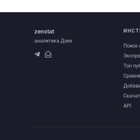
zenstat
ИНСТ
аналитика Дзен
Поиск 
Экспре
Топ пу
Сравне
Добави
Скачат
API