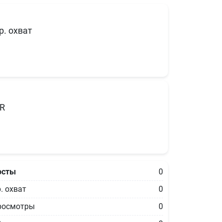
р. охват
R
осты
0
. охват
0
росмотры
0