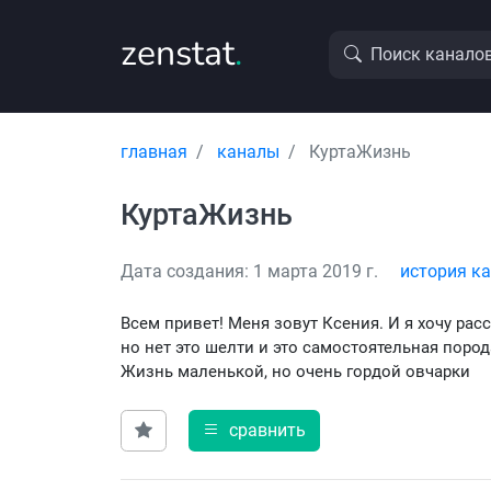
zenstat
.
Поиск канало
главная
каналы
КуртаЖизнь
КуртаЖизнь
Дата создания: 1 марта 2019 г.
история к
Всем привет! Меня зовут Ксения. И я хочу рас
но нет это шелти и это самостоятельная пород
Жизнь маленькой, но очень гордой овчарки
сравнить