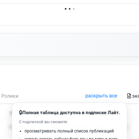
Нет доступных упоминаний.
раскрыть все
эк
Ролики
🔒
Полная таблица доступна в подписке Лайт.
Время чтения
Просмотров
С подпиской вы сможете:
Нет доступных публикаций. Попробуйте изменить фильтр.
просматривать полный список публикаций