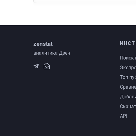
zenstat
ИНСТ
аналитика Дзен
Поиск 
Экспре
Топ пу
Сравне
Добави
Скачат
API