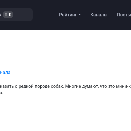
в
Рейтинг
Каналы
Пост
⌘ K
анала
сказать о редкой породе собак. Многие думают, что это мини-к
а.