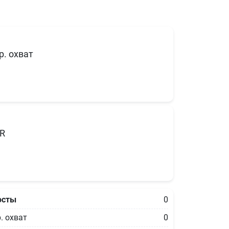
р. охват
R
осты
0
. охват
0