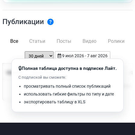
Публикации
Все
Статьи
Посты
Видео
Ролики
9 июл 2026 - 7 авг 2026
🔒
Полная таблица доступна в подписке Лайт.
Время чтения
Название
Просмотров
Да
С подпиской вы сможете:
Нет доступных публикаций. Попробуйте изменить фильтр.
просматривать полный список публикаций
использовать гибкие фильтры по типу и дате
экспортировать таблицу в XLS