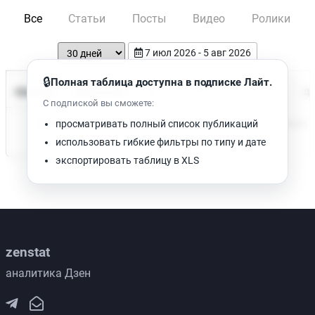
Все
Статьи
Посты
Видео
Ролики
7 июл 2026 - 5 авг 2026
🔒
Полная таблица доступна в подписке Лайт.
Время чтения
Название
Просмотров
Да
С подпиской вы сможете:
Нет доступных публикаций. Попробуйте изменить фильтр.
просматривать полный список публикаций
использовать гибкие фильтры по типу и дате
экспортировать таблицу в XLS
zenstat
аналитика Дзен