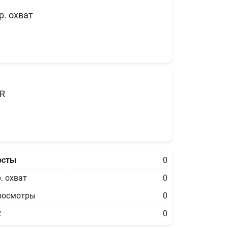
р. охват
R
осты
0
. охват
0
росмотры
0
R
0