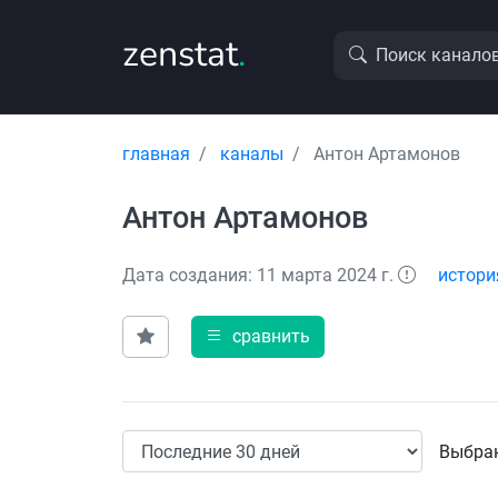
zenstat
.
Поиск канало
главная
каналы
Антон Артамонов
Антон Артамонов
Дата создания: 11 марта 2024 г.
истори
сравнить
Выбран