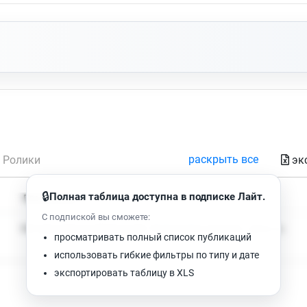
раскрыть все
эк
Ролики
🔒
Полная таблица доступна в подписке Лайт.
Время чтения
Просмотров
С подпиской вы сможете:
Нет доступных публикаций. Попробуйте изменить фильтр.
просматривать полный список публикаций
использовать гибкие фильтры по типу и дате
экспортировать таблицу в XLS