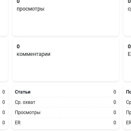
0
0
просмотры
с
0
0
комментарии
E
0
Статьи
0
П
0
Ср. охват
0
Ср
0
Просмотры
0
П
0
ER
0
E