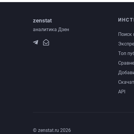
zenstat
ИНСТ
аналитика Дзен
Поиск 
Экспре
Топ пу
Сравне
Добави
Скачат
API
© zenstat.ru 2026