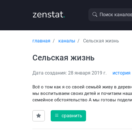
zenstat
.
Поиск канало
главная
каналы
Сельская жизнь
Сельская жизнь
Дата создания: 28 января 2019 г.
история
Всё о том как я со своей семьёй живу в дере
мы воспитываем своих детей и почитаем наши
семейное обстоятельство А мы готовы подел
сравнить