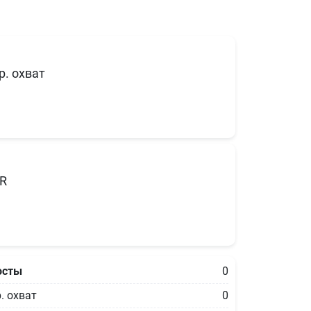
р. охват
R
осты
0
. охват
0