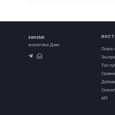
zenstat
ИНСТ
аналитика Дзен
Поиск 
Экспре
Топ пу
Сравне
Добави
Скачат
API