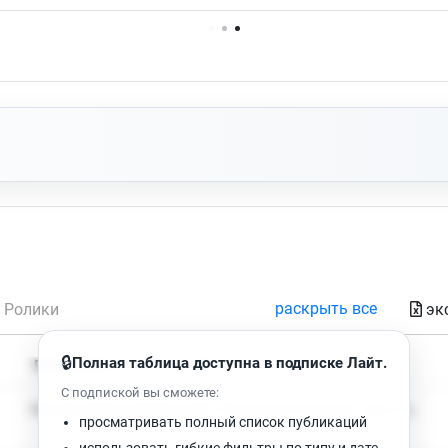
Нет доступных упоминаний.
раскрыть все
эк
Ролики
🔒
Полная таблица доступна в подписке Лайт.
Время чтения
Просмотров
С подпиской вы сможете:
Нет доступных публикаций. Попробуйте изменить фильтр.
просматривать полный список публикаций