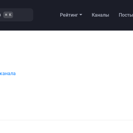
в
Рейтинг
Каналы
Пост
⌘ K
 канала