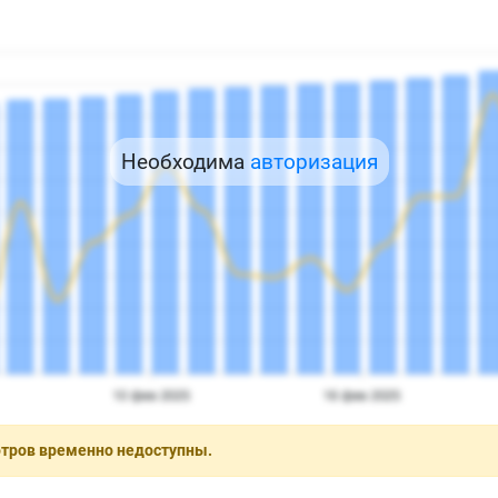
Необходима
авторизация
отров временно недоступны.