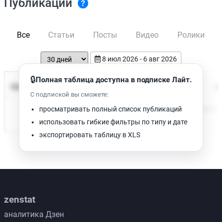
Публикации
Все
Статьи
Посты
Видео
Ролики
8 июл 2026 - 6 авг 2026
🔒
Полная таблица доступна в подписке Лайт.
Время чтения
Название
Просмотров
Да
С подпиской вы сможете:
Нет доступных публикаций. Попробуйте изменить фильтр.
просматривать полный список публикаций
использовать гибкие фильтры по типу и дате
экспортировать таблицу в XLS
zenstat
аналитика Дзен