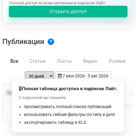
Полный доступ ко всем метрикам в подписке Лайт
Открыть доступ
Публикации
Все
Статьи
Посты
Видео
Ролики
7 июл 2026 - 5 авг 2026
🔒
Полная таблица доступна в подписке Лайт.
Время чтения
Название
Просмотров
Да
С подпиской вы сможете:
Нет доступных публикаций. Попробуйте изменить фильтр.
просматривать полный список публикаций
использовать гибкие фильтры по типу и дате
экспортировать таблицу в XLS