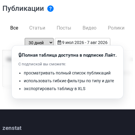
Публикации
Все
Статьи
Посты
Видео
Ролики
9 июл 2026 - 7 авг 2026
🔒
Полная таблица доступна в подписке Лайт.
Время чтения
Название
Просмотров
Да
С подпиской вы сможете:
Нет доступных публикаций. Попробуйте изменить фильтр.
просматривать полный список публикаций
использовать гибкие фильтры по типу и дате
экспортировать таблицу в XLS
zenstat