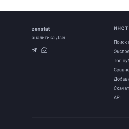
zenstat
ИНСТ
аналитика Дзен
Поиск 
Экспре
Топ пу
Сравне
Добави
Скачат
API