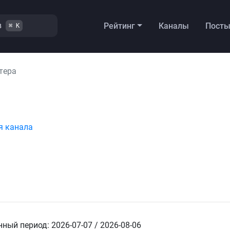
в
Рейтинг
Каналы
Пост
⌘ K
тeрa
я канала
ный период: 2026-07-07 / 2026-08-06