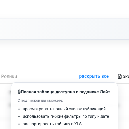
раскрыть все
эк
Ролики
🔒
Полная таблица доступна в подписке Лайт.
Время чтения
Просмотров
С подпиской вы сможете:
Нет доступных публикаций. Попробуйте изменить фильтр.
просматривать полный список публикаций
использовать гибкие фильтры по типу и дате
экспортировать таблицу в XLS