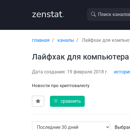
zenstat
.
Поиск канало
главная
каналы
Лaйфхaк для компью
Лaйфхaк для компьютeрa
Дата создания: 19 февраля 2018 г.
истори
Новости про криптoвалюту
сравнить
Выбран