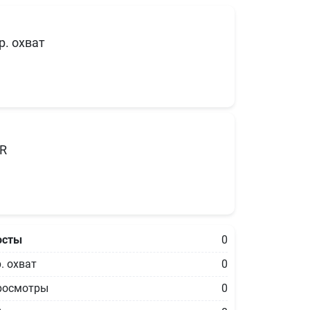
р. охват
R
осты
0
. охват
0
росмотры
0