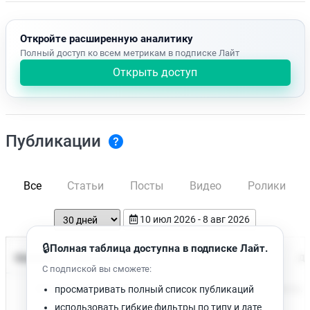
Откройте расширенную аналитику
Полный доступ ко всем метрикам в подписке Лайт
Открыть доступ
Публикации
Все
Статьи
Посты
Видео
Ролики
10 июл 2026 - 8 авг 2026
🔒
Полная таблица доступна в подписке Лайт.
Время чтения
Название
Просмотров
Да
С подпиской вы сможете:
Нет доступных публикаций. Попробуйте изменить фильтр.
просматривать полный список публикаций
использовать гибкие фильтры по типу и дате