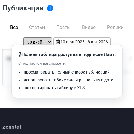
Публикации
Все
Статьи
Посты
Видео
Ролики
10 июл 2026 - 8 авг 2026
🔒
Полная таблица доступна в подписке Лайт.
Время чтения
Название
Просмотров
Да
С подпиской вы сможете:
Нет доступных публикаций. Попробуйте изменить фильтр.
просматривать полный список публикаций
использовать гибкие фильтры по типу и дате
экспортировать таблицу в XLS
zenstat