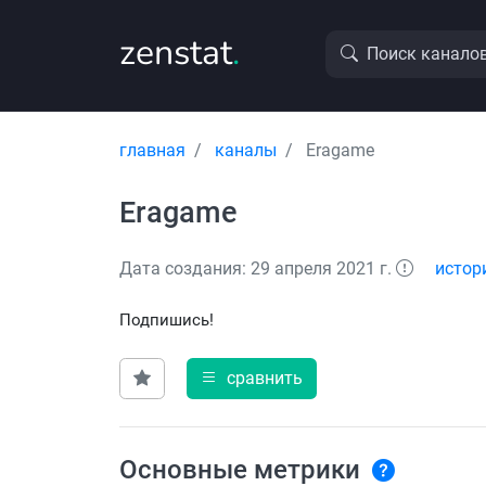
zenstat
.
Поиск канало
главная
каналы
Eragame
Eragame
Дата создания: 29 апреля 2021 г.
истор
Подпишись!
сравнить
Основные метрики