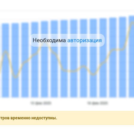
Необходима
авторизация
отров временно недоступны.