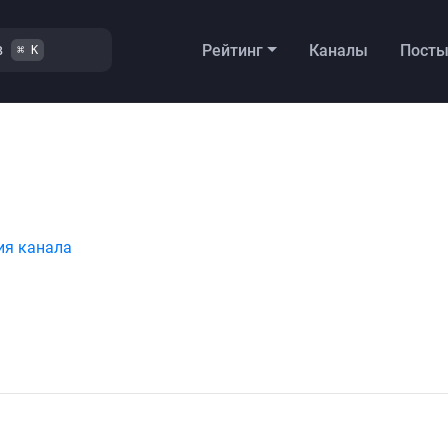
в
Рейтинг
Каналы
Пост
⌘ K
ия канала