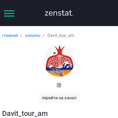
zenstat
.
главная
каналы
Davit_tour_am
перейти на канал
Davit_tour_am