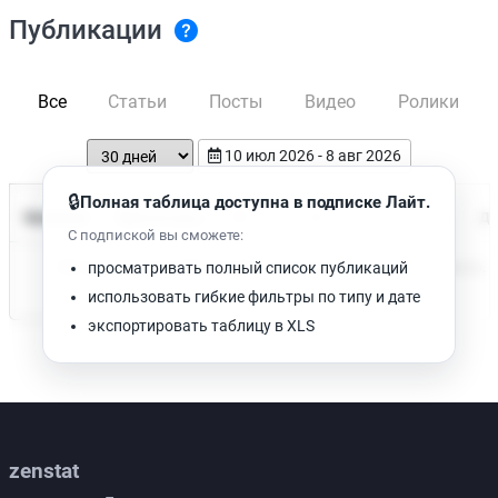
Публикации
Все
Статьи
Посты
Видео
Ролики
10 июл 2026 - 8 авг 2026
🔒
Полная таблица доступна в подписке Лайт.
Время чтения
Название
Просмотров
Да
С подпиской вы сможете:
Нет доступных публикаций. Попробуйте изменить фильтр.
просматривать полный список публикаций
использовать гибкие фильтры по типу и дате
экспортировать таблицу в XLS
zenstat