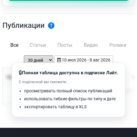
Публикации
Все
Статьи
Посты
Видео
Ролики
10 июл 2026 - 8 авг 2026
🔒
Полная таблица доступна в подписке Лайт.
Время чтения
Название
Просмотров
Да
С подпиской вы сможете:
Нет доступных публикаций. Попробуйте изменить фильтр.
просматривать полный список публикаций
использовать гибкие фильтры по типу и дате
экспортировать таблицу в XLS