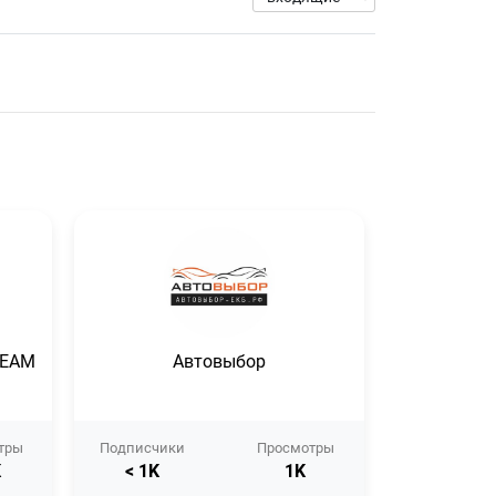
TEAM
Автовыбор
INTRAIL — о
а
тры
Подписчики
Просмотры
Подписчик
K
< 1K
1K
< 1K