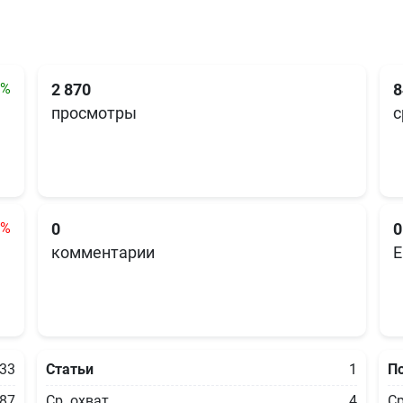
3%
2 870
8
просмотры
с
6%
0
0
комментарии
E
33
Статьи
1
П
87
Ср. охват
4
Ср