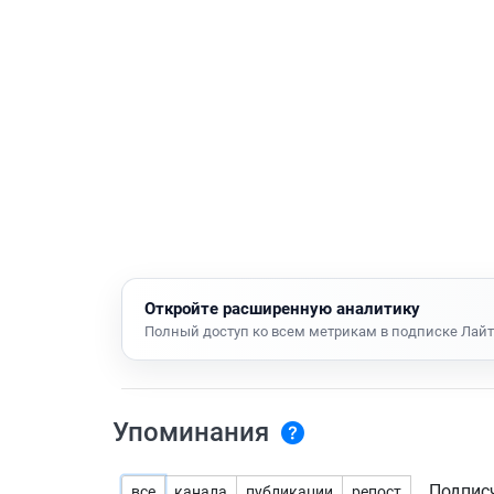
Откройте расширенную аналитику
Полный доступ ко всем метрикам в подписке Лайт
Упоминания
Подпис
все
канала
публикации
репост