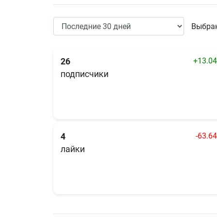
Выбран
+13.0
26
подписчики
-63.6
4
лайки