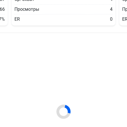
866
Просмотры
4
П
7%
ER
0
E