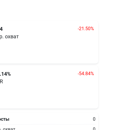
-21.50%
4
р. охват
-54.84%
.14%
R
осты
0
. охват
0