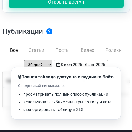
Открыть доступ
Публикации
Все
Статьи
Посты
Видео
Ролики
8 июл 2026 - 6 авг 2026
🔒
Полная таблица доступна в подписке Лайт.
Время чтения
Название
Просмотров
Да
С подпиской вы сможете:
Нет доступных публикаций. Попробуйте изменить фильтр.
просматривать полный список публикаций
использовать гибкие фильтры по типу и дате
экспортировать таблицу в XLS