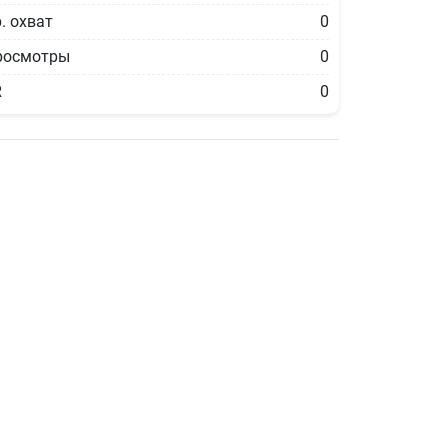
. охват
0
росмотры
0
R
0