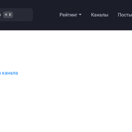
в
Рейтинг
Каналы
Пост
⌘ K
я канала