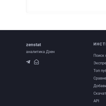
zenstat
ИНСТ
аналитика Дзен
Поиск 
Экспре
Топ пу
Сравне
Добави
Скачат
API