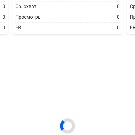
0
Ср. охват
0
Ср
0
Просмотры
0
П
0
ER
0
E