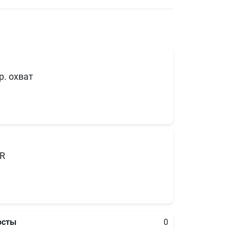
р. охват
R
осты
0