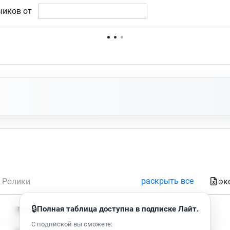
чиков от
Нет доступных упоминаний.
раскрыть все
эк
Ролики
🔒
Полная таблица доступна в подписке Лайт.
Время чтения
Просмотров
С подпиской вы сможете: