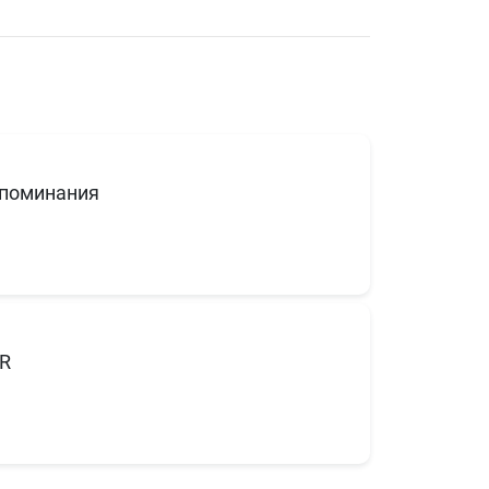
поминания
R