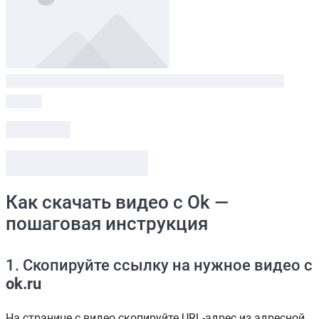
Lorem ipsum dolor sit amet amet, consectetur
⏱
0:53
только звук
скачать
Как скачать видео с Ok —
пошаговая инструкция
1. Скопируйте ссылку на нужное видео с
ok.ru
На странице с видео скопируйте URL-адрес из адресной