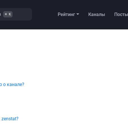
в
Рейтинг
Каналы
Пост
⌘ K
 о канале?
zenstat?