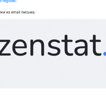
r/register/
.
ки из email письма.