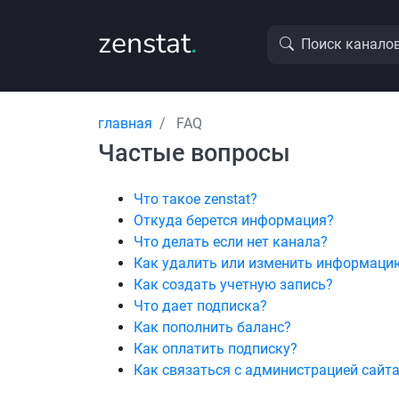
zenstat
.
Поиск канало
главная
FAQ
Частые вопросы
Что такое zenstat?
Откуда берется информация?
Что делать если нет канала?
Как удалить или изменить информацию
Как создать учетную запись?
Что дает подписка?
Как пополнить баланс?
Как оплатить подписку?
Как связаться с администрацией сайта 